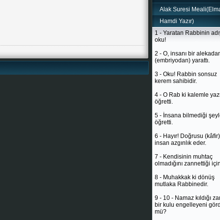
Alak Suresi Meali(Elmal
Hamdi Yazır)
1 - Yaratan Rabbinin adı
oku!
2 - O, insanı bir alekada
(embriyodan) yarattı.
3 - Oku! Rabbin sonsuz
kerem sahibidir.
4 - O Rab ki kalemle ya
öğretti.
5 - İnsana bilmediği şeyl
öğretti.
6 - Hayır! Doğrusu (kâfir)
insan azgınlık eder.
7 - Kendisinin muhtaç
olmadığını zannettiği için
8 - Muhakkak ki dönüş
mutlaka Rabbinedir.
9 - 10 - Namaz kıldığı z
bir kulu engelleyeni gör
mü?