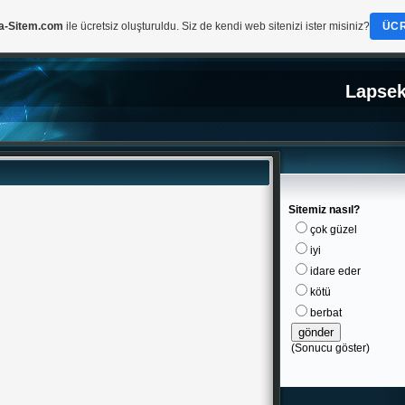
a-Sitem.com
ile ücretsiz oluşturuldu. Siz de kendi web sitenizi ister misiniz?
ÜCR
Lapsek
Sitemiz nasıl?
çok güzel
iyi
idare eder
kötü
berbat
(
Sonucu göster
)