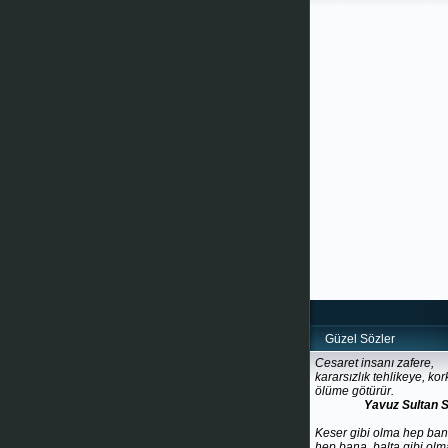
Güzel Sözler
Cesaret insanı zafere,
kararsızlık tehlikeye, kor
ölüme götürür.
Yavuz Sultan 
Keser gibi olma hep ba
hep bana, balta gibi olm