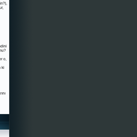
in?),
ur,
ndini
 mu?
er o,
 ki
rını