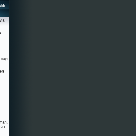
ılı
yla
n
zmayı
eri
.
aman,
dün