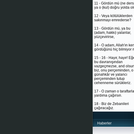
11 - Gördün mü (ne ders
ya o (kul) doğru yolda ol
12 - Veya kötülüklerden
sakınmayı emrederse?
13 - Gördün mü, ya bu
(adam, hakkı) yalanlar,
yüzçevirirse,
14 - O adam, Allah'ın ke
gördüğünü hiç bilmiyor
15 - 16 - Hayır, hayır! Eğ
bu davranışından
vazgeçmezse, and olsun
biz, onu perçeminden, o
günahkâr ve yalancı
perçeminden tutup
cehenneme sürükleriz.
17 - O zaman o taraftarla
yardıma çağırsın.
18 - Biz de Zebanileri
çağıracağız.
Haberler