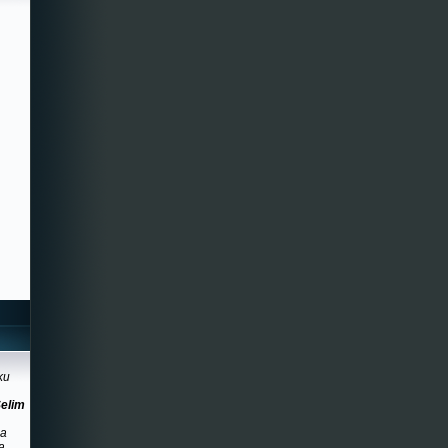
ku
Selim
na
a