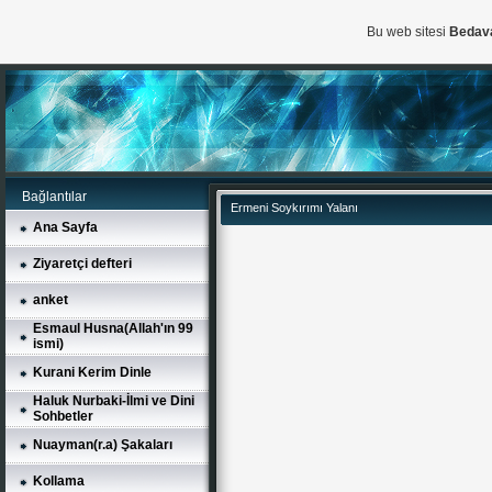
Bu web sitesi
Bedav
Bağlantılar
Ermeni Soykırımı Yalanı
Ana Sayfa
Ziyaretçi defteri
anket
Esmaul Husna(Allah'ın 99
ismi)
Kurani Kerim Dinle
Haluk Nurbaki-İlmi ve Dini
Sohbetler
Nuayman(r.a) Şakaları
Kollama