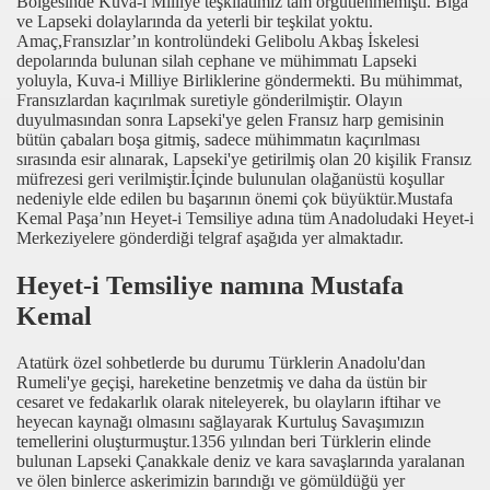
Bölgesinde Kuva-i Milliye teşkilatımız tam örgütlenmemişti. Biga
ve Lapseki dolaylarında da yeterli bir teşkilat yoktu.
Amaç,Fransızlar’ın kontrolündeki Gelibolu Akbaş İskelesi
depolarında bulunan silah cephane ve mühimmatı Lapseki
yoluyla, Kuva-i Milliye Birliklerine göndermekti. Bu mühimmat,
Fransızlardan kaçırılmak suretiyle gönderilmiştir. Olayın
duyulmasından sonra Lapseki'ye gelen Fransız harp gemisinin
bütün çabaları boşa gitmiş, sadece mühimmatın kaçırılması
sırasında esir alınarak, Lapseki'ye getirilmiş olan 20 kişilik Fransız
müfrezesi geri verilmiştir.İçinde bulunulan olağanüstü koşullar
nedeniyle elde edilen bu başarının önemi çok büyüktür.Mustafa
Kemal Paşa’nın Heyet-i Temsiliye adına tüm Anadoludaki Heyet-i
Merkeziyelere gönderdiği telgraf aşağıda yer almaktadır.
Heyet-i Temsiliye namına Mustafa
Kemal
Atatürk özel sohbetlerde bu durumu Türklerin Anadolu'dan
Rumeli'ye geçişi, hareketine benzetmiş ve daha da üstün bir
cesaret ve fedakarlık olarak niteleyerek, bu olayların iftihar ve
heyecan kaynağı olmasını sağlayarak Kurtuluş Savaşımızın
temellerini oluşturmuştur.1356 yılından beri Türklerin elinde
bulunan Lapseki Çanakkale deniz ve kara savaşlarında yaralanan
ve ölen binlerce askerimizin barındığı ve gömüldüğü yer