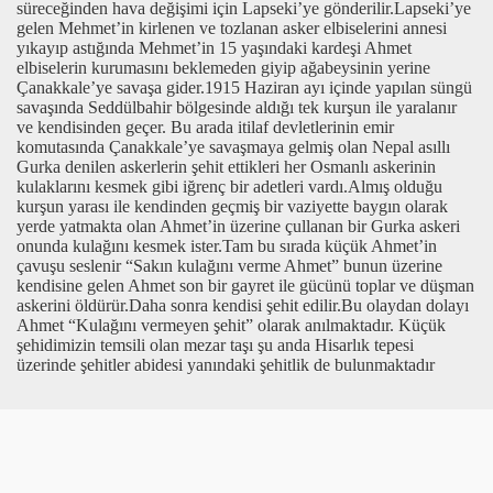
süreceğinden hava değişimi için Lapseki’ye gönderilir.Lapseki’ye
gelen Mehmet’in kirlenen ve tozlanan asker elbiselerini annesi
yıkayıp astığında Mehmet’in 15 yaşındaki kardeşi Ahmet
elbiselerin kurumasını beklemeden giyip ağabeysinin yerine
Çanakkale’ye savaşa gider.1915 Haziran ayı içinde yapılan süngü
savaşında Seddülbahir bölgesinde aldığı tek kurşun ile yaralanır
ve kendisinden geçer. Bu arada itilaf devletlerinin emir
komutasında Çanakkale’ye savaşmaya gelmiş olan Nepal asıllı
Gurka denilen askerlerin şehit ettikleri her Osmanlı askerinin
kulaklarını kesmek gibi iğrenç bir adetleri vardı.Almış olduğu
kurşun yarası ile kendinden geçmiş bir vaziyette baygın olarak
yerde yatmakta olan Ahmet’in üzerine çullanan bir Gurka askeri
onunda kulağını kesmek ister.Tam bu sırada küçük Ahmet’in
çavuşu seslenir “Sakın kulağını verme Ahmet” bunun üzerine
kendisine gelen Ahmet son bir gayret ile gücünü toplar ve düşman
askerini öldürür.Daha sonra kendisi şehit edilir.Bu olaydan dolayı
Ahmet “Kulağını vermeyen şehit” olarak anılmaktadır. Küçük
şehidimizin temsili olan mezar taşı şu anda Hisarlık tepesi
üzerinde şehitler abidesi yanındaki şehitlik de bulunmaktadır