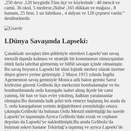
,250 deve ,120 beygirdir.Tüm ilçe ve köylerinde : 40 mescit ve
camii, 36 okul, 5 medrese,2kilise ,165 dükkan ve mağaza , 8
hamam, 25 fırın, 1 un fabrikası , 4 dalyan ve 128 çeşmesi vardır.”
denilmektedir.
I.Dünya Savaşında Lapseki:
Çanakkale savaşları tüm şiddetiyle sürerken Lapseki’nin savaş
menzili dışında kalması ve stratejik bir konumunun olmayışından
ötürü fazla tahribat görmemiş ve bilfiil savaşın içinde olmamıştır.
Bu savaş boyunca Lapseki bir idari lojistik merkez olarak üzerine
düşen görevi yerine getirmiştir. 2 Mayıs 1915 yılında İngiliz
Agemennon savaş gemisiyle Monica adlı balon gemisi Saroz
körfezine girerek Gelibolu ilçe merkezini bombalamışlar ve bu
bombardımanda ordu karargahı isabet almış ilçede bir cami
yanmış, bir han ve bazı evler yıkılmış, halktan yaralananlar
olmuştur.Bu durumda halk şehri terk etmeye başlamış bu arada da
5. ordu karargahının yerinin değiştirilmesi zorunluluğu ortaya
çıkmıştır.Gelibolu’da bulunan Ordu Menzil müfettişliği bu suretle
Lapseki’ye taşınmıştır.Ayrıca Gelibolu’daki erzak ve cephane
depoları da Lapseki’ye nakledilmiştir.Bu arada Gelibolu’da
bulunan askeri hastane Tekirdağ’a taşınmış ve ayrıca Lapseki’de