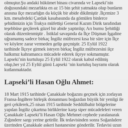
olmuştur.Şu andaki hükümet binası civarında ve Lapseki’nin
doğusundaki mezarlıkta en az 15 bin şehit yatmakta olup bunların
anısına ilçe mezarlığın da küçük bir abide dikilmiştir .İlçemize 3
km. mesafedeki Çardak kasabasında da gömülen binlerce
şehidimizin için Trakya müfettişi General Kazım Dirik tarafından
teşebbüse geçilerek güzel bir abide yaptırılıp; Arı burnu Şehitliği
olarak düzenlenmiştir . İstiklal savaşında da İlçe Düşman İşgaline
uğramamış sadece birkaç İngiliz müfrezesi kısa bir süre için İlçe
ve köylere zarar vermeden gelip geçmiştir. 25 Eylül 1922
tarihinde İlçeye girmek isteyen birkaç İngiliz müfrezesini ilçe
halkımız kahramanca mücadele ederek ilçeye sokmamıştır.
Lapseki’nin kurtuluşu 25 Eylül 1922 olarak kabul edilmiş
olup,her yıl 25 Eylül günü Lapseki ‘nin kurtuluş bayramı olarak
kutlanmaktadır.
Lapseki’li Hasan Oğlu Ahmet:
18 Mart 1915 tarihinde Çanakkale boğazını geçmek için zorlayan
Fransa-İngiltere birleşik donanması boğazdan büyük bir yenilgi ile
geri çekilerek,25 nisan 1915 tarihinde Seddülbahir bölgelerine
yapılan İngiliz çıkartma birliklerine karşı siper mücadeleleri veren
Çanakkale Lapseki’li Hasan Oğlu Mehmet cephede yaralanarak
Zığındere sargı yerine getirilir. İlk tedavisinden sonra Soğanlıdere
üzerinden Çanakkale askeri hastanesine gönderilir. Tedavisi uzun