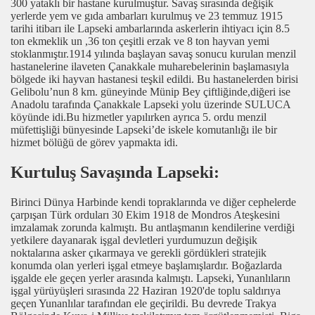
300 yataklı bir hastane kurulmuştur. Savaş sırasında değişik
yerlerde yem ve gıda ambarları kurulmuş ve 23 temmuz 1915
tarihi itibarı ile Lapseki ambarlarında askerlerin ihtiyacı için 8.5
ton ekmeklik un ,36 ton çeşitli erzak ve 8 ton hayvan yemi
stoklanmıştır.1914 yılında başlayan savaş sonucu kurulan menzil
hastanelerine ilaveten Çanakkale muharebelerinin başlamasıyla
bölgede iki hayvan hastanesi teşkil edildi. Bu hastanelerden birisi
Gelibolu’nun 8 km. güneyinde Münip Bey çiftliğinde,diğeri ise
Anadolu tarafında Çanakkale Lapseki yolu üzerinde SULUCA
köyünde idi.Bu hizmetler yapılırken ayrıca 5. ordu menzil
müfettişliği bünyesinde Lapseki’de iskele komutanlığı ile bir
hizmet bölüğü de görev yapmakta idi.
Kurtuluş Savaşında Lapseki:
Birinci Dünya Harbinde kendi topraklarında ve diğer cephelerde
çarpışan Türk orduları 30 Ekim 1918 de Mondros Ateşkesini
imzalamak zorunda kalmıştı. Bu antlaşmanın kendilerine verdiği
yetkilere dayanarak işgal devletleri yurdumuzun değişik
noktalarına asker çıkarmaya ve gerekli gördükleri stratejik
konumda olan yerleri işgal etmeye başlamışlardır. Boğazlarda
işgalde ele geçen yerler arasında kalmıştı. Lapseki, Yunanlıların
işgal yürüyüşleri sırasında 22 Haziran 1920'de toplu saldırıya
geçen Yunanlılar tarafından ele geçirildi. Bu devrede Trakya