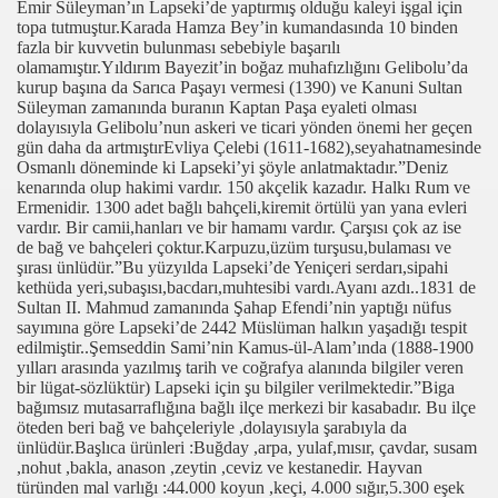
Emir Süleyman’ın Lapseki’de yaptırmış olduğu kaleyi işgal için
topa tutmuştur.Karada Hamza Bey’in kumandasında 10 binden
fazla bir kuvvetin bulunması sebebiyle başarılı
olamamıştır.Yıldırım Bayezit’in boğaz muhafızlığını Gelibolu’da
kurup başına da Sarıca Paşayı vermesi (1390) ve Kanuni Sultan
Süleyman zamanında buranın Kaptan Paşa eyaleti olması
dolayısıyla Gelibolu’nun askeri ve ticari yönden önemi her geçen
gün daha da artmıştırEvliya Çelebi (1611-1682),seyahatnamesinde
Osmanlı döneminde ki Lapseki’yi şöyle anlatmaktadır.”Deniz
kenarında olup hakimi vardır. 150 akçelik kazadır. Halkı Rum ve
Ermenidir. 1300 adet bağlı bahçeli,kiremit örtülü yan yana evleri
vardır. Bir camii,hanları ve bir hamamı vardır. Çarşısı çok az ise
de bağ ve bahçeleri çoktur.Karpuzu,üzüm turşusu,bulaması ve
şırası ünlüdür.”Bu yüzyılda Lapseki’de Yeniçeri serdarı,sipahi
kethüda yeri,subaşısı,bacdarı,muhtesibi vardı.Ayanı azdı..1831 de
Sultan II. Mahmud zamanında Şahap Efendi’nin yaptığı nüfus
sayımına göre Lapseki’de 2442 Müslüman halkın yaşadığı tespit
edilmiştir..Şemseddin Sami’nin Kamus-ül-Alam’ında (1888-1900
yılları arasında yazılmış tarih ve coğrafya alanında bilgiler veren
bir lügat-sözlüktür) Lapseki için şu bilgiler verilmektedir.”Biga
bağımsız mutasarraflığına bağlı ilçe merkezi bir kasabadır. Bu ilçe
öteden beri bağ ve bahçeleriyle ,dolayısıyla şarabıyla da
ünlüdür.Başlıca ürünleri :Buğday ,arpa, yulaf,mısır, çavdar, susam
,nohut ,bakla, anason ,zeytin ,ceviz ve kestanedir. Hayvan
türünden mal varlığı :44.000 koyun ,keçi, 4.000 sığır,5.300 eşek