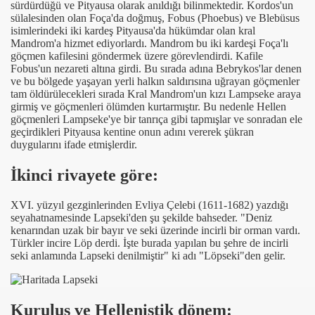
sürdürdüğü ve Pityausa olarak anıldığı bilinmektedir. Kordos'un
sülalesinden olan Foça'da doğmuş, Fobus (Phoebus) ve Blebüsus
isimlerindeki iki kardeş Pityausa'da hükümdar olan kral
Mandrom'a hizmet ediyorlardı. Mandrom bu iki kardeşi Foça'lı
göçmen kafilesini göndermek üzere görevlendirdi. Kafile
rin)
Fobus'un nezareti altına girdi. Bu sırada adına Bebrykos'lar denen
ve bu bölgede yaşayan yerli halkın saldırısına uğrayan göçmenler
tam öldürülecekleri sırada Kral Mandrom'un kızı Lampseke araya
girmiş ve göçmenleri ölümden kurtarmıştır. Bu nedenle Hellen
göçmenleri Lampseke'ye bir tanrıça gibi tapmışlar ve sonradan ele
geçirdikleri Pityausa kentine onun adını vererek şükran
duygularını ifade etmişlerdir.
İkinci rivayete göre:
XVI. yüzyıl gezginlerinden Evliya Çelebi (1611-1682) yazdığı
seyahatnamesinde Lapseki'den şu şekilde bahseder. "Deniz
kenarından uzak bir bayır ve seki üzerinde incirli bir orman vardı.
Türkler incire Löp derdi. İşte burada yapılan bu şehre de incirli
seki anlamında Lapseki denilmiştir" ki adı "Löpseki"den gelir.
Kuruluş ve Hellenistik dönem: