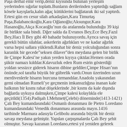
Paşa derhal emir verip,deniz kıyısında bulunan yerleşim
yerlerinden sığırlar toplattı.Bunların derilerinden yaptırdığı sağlam
kösele kayışlarla,kalın ağaç kütüklerini bağlatarak iki sal yaptırdı.
Ertesi gün en cesur silah arkadaşları,Kara Timurtaş
Paşa,Balabancıkoğlu,Kara Oğlanoğlu;Aksungur,Kara
Hasanoğlu,Akça Kocaoğlu’nun da aralarında bulunduğu 39 kişi
ile birlikte sala bindi. Dğer salda da Evranos Bey,Ece Bey,Fazıl
Bey,Hacı İl Bey gibi 40 bahadır bulunuyordu.Ayrıca savaş için
gerekli bütün silahlar, askerlerin ağırlıkları ve ne kadar ağırlık
varsa hepsi sallara yüklendi.Rahat bir deniz yolculuğundan sonra
karanlık bir gecede”seksen dilaver”den meydana gelen bir birlik
ile Çimpe Kalesi’ne yakın yerden kıyıya çıktılar.Hemen orada
şükür namazı kıldılar.Kılavuzluk eden Rum esirin gösterdiği
yoldan sessizce giderek hisarın dibine geldiler.Çimpe Hisarı’nın
önünde,sol tarafta büyük bir gübrelik vardı.Onun üzerinden uzun
merdivenlerle hisarın burcuna tırmandılar.Anadolu yakasından
gemi olmadan Rumeli’ye geçmenin imkansızlığına inanan kale
halkının bir kısmı rahat döşeklerinde ,bir kısmı da kale dışında
bağlarda uykuya dalmışken,Çimpe kalesi kolaylıkla ele
geçirildi(1354).Padişah I.Mehmet(Çelebi) döneminde(1413-1421)
Çalı Bey kumandasındaki Osmanlı donanması ile Pietro Loredano
kumandasındaki Venedik donanması arasında mayıs.1416
tarihinde Marmara adasıyla Gelibolu arasında büyük bir deniz
savaşı meydana gelmiştir. Yapılan çarpışmalarda Çalı Bey şehit
olmuştur. Savaşı kazanan Loredano,ertesi yıl yeniden gelerek