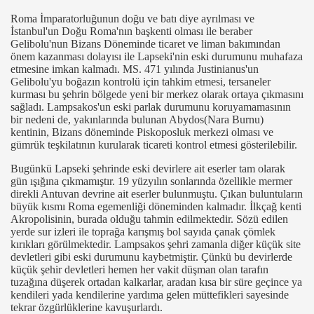
Roma İmparatorluğunun doğu ve batı diye ayrılması ve
İstanbul'un Doğu Roma'nın başkenti olması ile beraber
Gelibolu'nun Bizans Döneminde ticaret ve liman bakımından
önem kazanması dolayısı ile Lapseki'nin eski durumunu muhafaza
etmesine imkan kalmadı. MS. 471 yılında Justinianus'un
Gelibolu'yu boğazın kontrolü için tahkim etmesi, tersaneler
kurması bu şehrin bölgede yeni bir merkez olarak ortaya çıkmasını
sağladı. Lampsakos'un eski parlak durumunu koruyamamasının
bir nedeni de, yakınlarında bulunan Abydos(Nara Burnu)
kentinin, Bizans döneminde Piskoposluk merkezi olması ve
gümrük teşkilatının kurularak ticareti kontrol etmesi gösterilebilir.
Bugünkü Lapseki şehrinde eski devirlere ait eserler tam olarak
gün ışığına çıkmamıştır. 19 yüzyılın sonlarında özellikle mermer
direkli Antuvan devrine ait eserler bulunmuştu. Çıkan buluntuların
büyük kısmı Roma egemenliği döneminden kalmadır. İlkçağ kenti
Akropolisinin, burada olduğu tahmin edilmektedir. Sözü edilen
yerde sur izleri ile toprağa karışmış bol sayıda çanak çömlek
kırıkları görülmektedir. Lampsakos şehri zamanla diğer küçük site
devletleri gibi eski durumunu kaybetmiştir. Çünkü bu devirlerde
küçük şehir devletleri hemen her vakit düşman olan tarafın
tuzağına düşerek ortadan kalkarlar, aradan kısa bir süre geçince ya
kendileri yada kendilerine yardıma gelen müttefikleri sayesinde
tekrar özgürlüklerine kavuşurlardı.