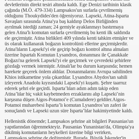
devletlerinin direkt tesiri altında kaldı. Ege Denizi tarihinin klasik
çağında (M.Ö. 479-334) Lampsakos'un surlarla çevrilmemiş
olduğunu Thoukydides'den öğreniyoruz. Lapseki, Atina-Isparta
Savaşları sırasında Atina'ya baş kaldırıp Delos Birliğinden
rsi (20-02-2011)
ayrılmak istediği zaman; 24 gemiyle ayaklanmayı bastırmaya
gelen Atina'lı komutan surlarla çevrilmemiş bu kenti ilk saldırıda
ele geçirmiştir. Atina birlikleri 409 yılında kenti tahkim etmişler ve
üs olarak kullanarak boğazın kontrolünü ellerine geçirmişlerdir.
Atina'lıların Lapseki'yi ele geçirip boğazı kontrol altına almaları
üzerine Ispartalı Komutan Lysandros, donanması ile Çanakkale
Boğazı'na gelerek Lapseki'yi ele geçirmek ve çevredeki şehirlere
gözdağı vermek istemiştir. Atinalı'lar bu durum karşısında; hemen
harekete geçerek önlem aldılar. Donanmalarını Avrupa sahilinden
Khios istikametine yola çıkardılar. Lysandros Abydos'tan sahili
izleyerek Anadolu kıyısındaki Lapseki'yi kuşattı. Şehre taarruz
ederek şehri ele geçirdi. Isparta’lıları adım adım takip eden
Atina’lılar hiç vakit kaybetmeden erzaklarını alıp Lapseki’nin
karşısına düşen Aigos-Potamoi’e (Cumalıdere) geldiler.Aigos-
Potamoi muharebesi Isparta’lı komutan Lysandros’un zaferi ile
sonuçlandı ve Lapseki uzun süre Isparta’lılar hakimiyetinde kaldı.
Hellenistik dönemde; Lampsakos şehrine ait bilgileri Pausanias'un
yapıtlarından öğrenmekteyiz. Pausanias Yunanistan'da, Olimpia'ya
dikilmiş komutanların heykelleri üzerine bilgi verirken,
Lampsakos şehrine de değinmiştir. Burada, Büyük İskender'in