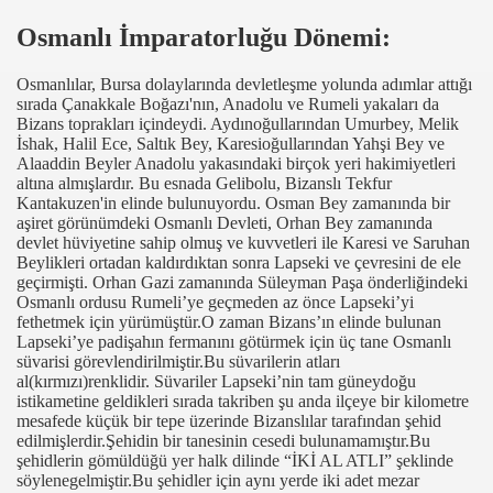
Osmanlı İmparatorluğu Dönemi:
Osmanlılar, Bursa dolaylarında devletleşme yolunda adımlar attığı
sırada Çanakkale Boğazı'nın, Anadolu ve Rumeli yakaları da
Bizans toprakları içindeydi. Aydınoğullarından Umurbey, Melik
İshak, Halil Ece, Saltık Bey, Karesioğullarından Yahşi Bey ve
Alaaddin Beyler Anadolu yakasındaki birçok yeri hakimiyetleri
altına almışlardır. Bu esnada Gelibolu, Bizanslı Tekfur
Kantakuzen'in elinde bulunuyordu. Osman Bey zamanında bir
aşiret görünümdeki Osmanlı Devleti, Orhan Bey zamanında
devlet hüviyetine sahip olmuş ve kuvvetleri ile Karesi ve Saruhan
Beylikleri ortadan kaldırdıktan sonra Lapseki ve çevresini de ele
geçirmişti. Orhan Gazi zamanında Süleyman Paşa önderliğindeki
Osmanlı ordusu Rumeli’ye geçmeden az önce Lapseki’yi
fethetmek için yürümüştür.O zaman Bizans’ın elinde bulunan
Lapseki’ye padişahın fermanını götürmek için üç tane Osmanlı
süvarisi görevlendirilmiştir.Bu süvarilerin atları
al(kırmızı)renklidir. Süvariler Lapseki’nin tam güneydoğu
istikametine geldikleri sırada takriben şu anda ilçeye bir kilometre
mesafede küçük bir tepe üzerinde Bizanslılar tarafından şehid
edilmişlerdir.Şehidin bir tanesinin cesedi bulunamamıştır.Bu
şehidlerin gömüldüğü yer halk dilinde “İKİ AL ATLI” şeklinde
söylenegelmiştir.Bu şehidler için aynı yerde iki adet mezar