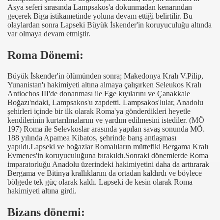
Asya seferi sırasında Lampsakos'a dokunmadan kenarından
geçerek Biga istikametinde yoluna devam ettiği belirtilir. Bu
olaylardan sonra Lapseki Büyük İskender'in koruyuculuğu altında
var olmaya devam etmiştir.
Roma Dönemi:
Büyük İskender'in ölümünden sonra; Makedonya Kralı V.Pilip,
Yunanistan'ı hakimiyeti altına almaya çalışırken Seleukos Kralı
Antiochos III'de donanması ile Ege kıyılarını ve Çanakkale
Boğazı'ndaki, Lampsakos'u zapdetti. Lampsakos'lular, Anadolu
şehirleri içinde bir ilk olarak Roma'ya gönderdikleri heyetle
kendilerinin kurtarılmalarını ve yardım edilmesini istediler. (MÖ
197) Roma ile Selevkoslar arasında yapılan savaş sonunda MÖ.
188 yılında Apamea Kibatos, şehrinde barış antlaşması
yapıldı.Lapseki ve boğazlar Romalıların müttefiki Bergama Kralı
Evmenes'in koruyuculuğuna bırakıldı.Sonraki dönemlerde Roma
imparatorluğu Anadolu üzerindeki hakimiyetini daha da arttırarak
Bergama ve Bitinya krallıklarını da ortadan kaldırdı ve böylece
bölgede tek güç olarak kaldı. Lapseki de kesin olarak Roma
hakimiyeti altına girdi.
Bizans dönemi: