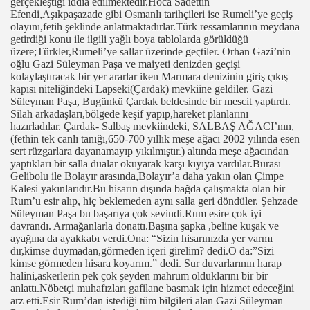
gerçekleştiği iddia edilmektedir.Hoca Sadettin
Efendi,Aşıkpaşazade gibi Osmanlı tarihçileri ise Rumeli’ye geçiş
olayını,fetih şeklinde anlatmaktadırlar.Türk ressamlarının meydana
getirdiği konu ile ilgili yağlı boya tablolarda görüldüğü
üzere;Türkler,Rumeli’ye sallar üzerinde geçtiler. Orhan Gazi’nin
oğlu Gazi Süleyman Paşa ve maiyeti denizden geçişi
kolaylaştıracak bir yer ararlar iken Marmara denizinin giriş çıkış
kapısı niteliğindeki Lapseki(Çardak) mevkiine geldiler. Gazi
Süleyman Paşa, Bugünkü Çardak beldesinde bir mescit yaptırdı.
Silah arkadaşları,bölgede keşif yapıp,hareket planlarını
hazırladılar. Çardak- Salbaş mevkiindeki, SALBAŞ AĞACI’nın,
(fethin tek canlı tanığı,650-700 yıllık meşe ağacı 2002 yılında esen
sert rüzgarlara dayanamayıp yıkılmıştır.) altında meşe ağacından
yaptıkları bir salla dualar okuyarak karşı kıyıya vardılar.Burası
Gelibolu ile Bolayır arasında,Bolayır’a daha yakın olan Çimpe
Kalesi yakınlarıdır.Bu hisarın dışında bağda çalışmakta olan bir
Rum’u esir alıp, hiç beklemeden aynı salla geri döndüler. Şehzade
Süleyman Paşa bu başarıya çok sevindi.Rum esire çok iyi
davrandı. Armağanlarla donattı.Başına şapka ,beline kuşak ve
ayağına da ayakkabı verdi.Ona: “Sizin hisarınızda yer varmı
dır,kimse duymadan,görmeden içeri girelim? dedi.O da:”Sizi
kimse görmeden hisara koyarım.” dedi. Sur duvarlarının harap
halini,askerlerin pek çok şeyden mahrum olduklarını bir bir
anlattı.Nöbetçi muhafızları gafilane basmak için hizmet edeceğini
arz etti.Esir Rum’dan istediği tüm bilgileri alan Gazi Süleyman