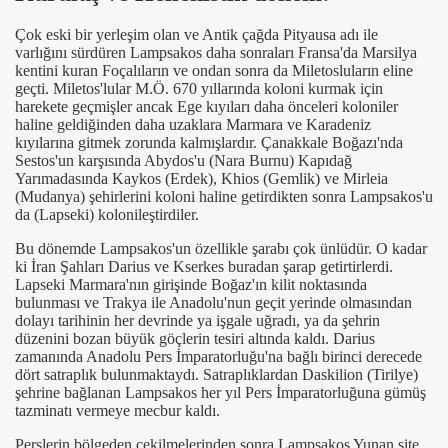
Çok eski bir yerleşim olan ve Antik çağda Pityausa adı ile
varlığını sürdüren Lampsakos daha sonraları Fransa'da Marsilya
kentini kuran Foçalıların ve ondan sonra da Miletosluların eline
geçti. Miletos'lular M.Ö. 670 yıllarında koloni kurmak için
kınız,önemli)
harekete geçmişler ancak Ege kıyıları daha önceleri koloniler
haline geldiğinden daha uzaklara Marmara ve Karadeniz
kıyılarına gitmek zorunda kalmışlardır. Çanakkale Boğazı'nda
Sestos'un karşısında Abydos'u (Nara Burnu) Kapıdağ
Yarımadasında Kaykos (Erdek), Khios (Gemlik) ve Mirleia
(Mudanya) şehirlerini koloni haline getirdikten sonra Lampsakos'u
da (Lapseki) kolonileştirdiler.
Bu dönemde Lampsakos'un özellikle şarabı çok ünlüdür. O kadar
ki İran Şahları Darius ve Kserkes buradan şarap getirtirlerdi.
Lapseki Marmara'nın girişinde Boğaz'ın kilit noktasında
bulunması ve Trakya ile Anadolu'nun geçit yerinde olmasından
dolayı tarihinin her devrinde ya işgale uğradı, ya da şehrin
düzenini bozan büyük göçlerin tesiri altında kaldı. Darius
zamanında Anadolu Pers İmparatorluğu'na bağlı birinci derecede
dört satraplık bulunmaktaydı. Satraplıklardan Daskilion (Tirilye)
şehrine bağlanan Lampsakos her yıl Pers İmparatorluğuna gümüş
tazminatı vermeye mecbur kaldı.
Perslerin bölgeden çekilmelerinden sonra Lampsakos Yunan site