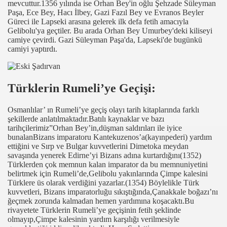
mevcuttur.1356 yılında ise Orhan Bey'in oğlu Şehzade Süleyman
Paşa, Ece Bey, Hacı İlbey, Gazi Fazıl Bey ve Evranos Beyler
Güreci ile Lapseki arasına gelerek ilk defa fetih amacıyla
Gelibolu'ya geçtiler. Bu arada Orhan Bey Umurbey'deki kiliseyi
camiye çevirdi. Gazi Süleyman Paşa'da, Lapseki'de bugünkü
camiyi yaptırdı.
Türklerin Rumeli’ye Geçişi:
Osmanlılar’ ın Rumeli’ye geçiş olayı tarih kitaplarında farklı
şekillerde anlatılmaktadır.Batılı kaynaklar ve bazı
tarihçilerimiz”Orhan Bey’in,düşman saldırıları ile iyice
bunalanBizans imparatoru Kantekuzenos’a(kayınpederi) yardım
ettiğini ve Sırp ve Bulgar kuvvetlerini Dimetoka meydan
savaşında yenerek Edirne’yi Bizans adına kurtardığını(1352)
Türklerden çok memnun kalan imparator da bu memnuniyetini
belirtmek için Rumeli’de,Gelibolu yakınlarında Çimpe kalesini
Türklere üs olarak verdiğini yazarlar.(1354) Böylelikle Türk
kuvvetleri, Bizans imparatorluğu sıkıştığında,Çanakkale boğazı’nı
ğeçmek zorunda kalmadan hemen yardımına koşacaktı.Bu
rivayetete Türklerin Rumeli’ye geçişinin fetih şeklinde
olmayıp,Çimpe kalesinin yardım karşılığı verilmesiyle