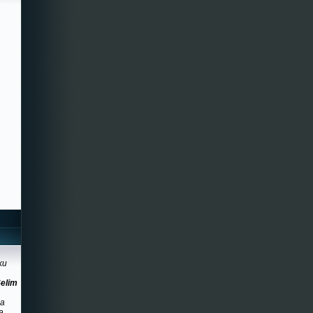
ku
Selim
na
a