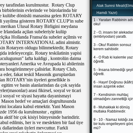
rey tarafindan kurulmustur. Rotary Clup
Alak Suresi Meali(Elmal
la birbirlerinin evlerinde ve bürolarinda bir
Hamdi Yazır)
enle kulübe dönüslü manasina gelen ROTARY
1 - Yaratan Rabbinin adı
 hizli yayilma gösteren ROTARY CLUP'in sube
oku!
Amerikan Ulusal Rotary Birligini meydana
ve Irlandada açilan subeleriyle kulüp
2 - O, insanı bir alekada
belçika Hollanda Fransa'da subeler açilmis ve
(embriyodan) yarattı.
e ROTARY INTERNATIONAL adini almistir.
3 - Oku! Rabbin sonsuz
n Rotaryen oldugu bilinmektedir, Rotary
kerem sahibidir.
ida irdeleyecegiz. Rotary teskilatinin yapisi
4 - O Rab ki kalemle ya
luculugunun" lafta kaldigi , kontrolün daima
öğretti.
teryanleri Amerika ve Avrupada ki abilerinin
ara hosgörünmeye çalisirlar. Rotary Club,
5 - İnsana bilmediği şeyl
ia eder, fakat teskil Masonik guruplardan
öğretti.
olan ROTARY'nin üyeleri genellikle is
6 - Hayır! Doğrusu (kâfir)
t, egitim ve basin alanlarindan da çok sayida
insan azgınlık eder.
ler(masonlar) arasi fikirsel, sosyal ve ticari
7 - Kendisinin muhtaç
aki sosyal ve siyasi hayatta dayanismayi
olmadığını zannettiği için
 Mason hedef ve amaçlari dogrultusunda
ini localara kabul etmektir. Yani Mason
8 - Muhakkak ki dönüş
izde 1956 da kurulmustur , egitim
mutlaka Rabbinedir.
tta aktif bir çok kisiyi bünyesinde barindirir.
9 - 10 - Namaz kıldığı z
ul edilmis, her is ve meslekten bir faal üye
bir kulu engelleyeni gör
 dallarindan üyleri mevcuttur. Farkli
mü?