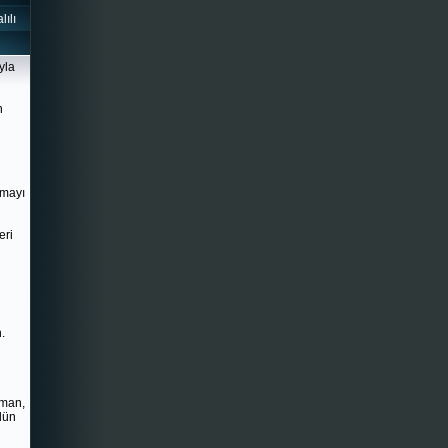
ılı
yla
n
zmayı
eri
.
aman,
dün