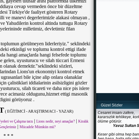
is, gayeleri uluslar arasi platformda ülkemizi
 iddiaya cevap vermeden önce bir düzeltme
desi Türkiye'de faaliyet gösteren Rotary
lli ve manevi degerlerimizle alakasi olmayan ,
r ve Yahudilerin kontrol altinda tuttugu Rotary
yelerininde milletimiz, devletimiz filan
toplumun görülmeyen liderleriyiz." seklindeki
deki etkinligi ve toplumu kontrol ettigi ifade
tuda hangi amaçlarda hangi felsefede toplumu
e gelen, uyusturucu ve silah tüccari Ermeni
olanak demektir."seklindeki sözleri,
larindan Lions'un ekonomiyi kontrol etmek
 ugrasanlari bile içine alip onlara olanaklar
 çalistiklari iddialarinin asilsizligini gözler
usturucu, silah ticareti ve daha nice pis islere
erece acimasiz oldugunu,hizmet ettigi masonik
digini görüyoruz .
Güzel Sözler
T
( EĞİTİMCİ - ARAŞTIRMACI - YAZAR)
Cesaret insanı zafere,
kararsızlık tehlikeye, kor
|
|
eleri ve Çalışma tarzı
Lions nedir, neyi amaçlar?
Kiralık
ölüme götürür.
Yavuz Sultan 
|
ençlerimiz
Mücadele Mümkün mü?
Keser gibi olma hep ba
* * *
hep bana, balta gibi olm