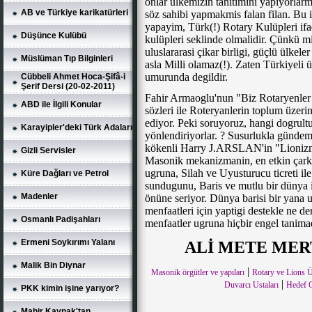
onlar ülkemizin tanitimini yapiyorlarm
AB ve Türkiye karikatürleri
söz sahibi yapmakmis falan filan. Bu
yapayim, Türk(!) Rotary Kulüpleri ifa
Düşünce Kulübü
kulüpleri seklinde olmalidir. Çünkü mi
uluslararasi çikar birligi, güçlü ülkele
Müslüman Tıp Bilginleri
asla Milli olamaz(!). Zaten Türkiyeli ü
umurunda degildir.
Cübbeli Ahmet Hoca-Şifâ-i
Şerif Dersi (20-02-2011)
Fahir Armaoglu'nun "Biz Rotaryenler 
ABD ile İlgili Konular
sözleri ile Roteryanlerin toplum üzerin
ediyor. Peki soruyoruz, hangi dogrul
Karayipler'deki Türk Adaları
yönlendiriyorlar. ? Susurlukla gündem
kökenli Harry J.ARSLAN'in "Lionizm 
Gizli Servisler
Masonik mekanizmanin, en etkin çark
ugruna, Silah ve Uyusturucu ticreti ile
Küre Dağları ve Petrol
sundugunu, Baris ve mutlu bir dünya için
Madenler
önüne seriyor. Dünya barisi bir yana uy
menfaatleri için yaptigi destekle ne d
Osmanlı Padişahları
menfaatler ugruna hiçbir engel tanima
Ermeni Soykırımı Yalanı
ALİ METE MER
Malik Bin Diynar
|
Masonik örgütler ve yapıları
Rotary ve Lions Üy
|
Duvarcı Ustaları
Hedef G
PKK kimin işine yarıyor?
Mahir Kaynak'tan