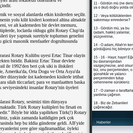
yler arasi rekabetin önlenmesi ve
11 - Gördün mü (ne ders
indir.
ya o (kul) doğru yolda ol
k ve sosyal alanlarda etkin kisilerden seçilir.
12 - Veya kötülüklerden
in yolu kilit kisileri kontraol altina almaktir
sakınmayı emrederse?
meni, ve alt kademeden bir devlet memuru,
13 - Gördün mü, ya bu
lüplerde, loclarda oldugu gibi Rotary Clup'da
(adam, hakkı) yalanlar,
sileri üye yapmak suretiyle toplumun genelini
yüzçevirirse,
 bu gücü masonik menfaatler dogrultusunda
14 - O adam, Allah'ın ke
gördüğünü hiç bilmiyor
arasi Rotary Kulübu uyesi Ertac Tinar olayin
15 - 16 - Hayır, hayır! Eğ
kten biridir. Bakiniz Ertac Tinar devlete
bu davranışından
il ile 1992'den beri çok siki is iliskileri
vazgeçmezse, and olsun
biz, onu perçeminden, o
de, Amerika'da, Orta Dogu ve Orta Asya'da
günahkâr ve yalancı
ler düzeyinde üst kademeden kisilerle irtibat
perçeminden tutup
ra silah tüccarlari; para ve manfaattten baska
cehenneme sürükleriz.
seviyesindeki insanlar Rotary'nin üyeleri
17 - O zaman o taraftarla
yardıma çağırsın.
slarasi Rotary, sesimizi tüm dünyaya
18 - Biz de Zebanileri
maktadir. Türk Rotary kulüpleri bu firsati en
çağıracağız.
dedir." Böyle bir idda yapilirken Türk(!) Rotary
diniz, yakin zamanda katildigim pek çok
Haberler
masinda hep bu iddia gündeme geldi. AB'yide
eryanlerini yere göre sigdiramadilar, öyleki