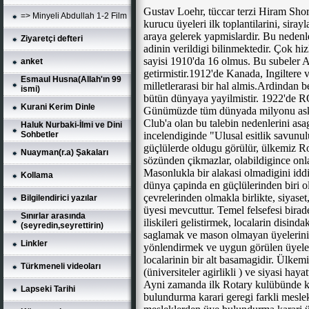
Gustav Loehr, tüccar terzi Hiram Sho
=> Minyeli Abdullah 1-2 Film
kurucu üyeleri ilk toplantilarini, siray
araya gelerek yapmislardir. Bu ned
Ziyaretçi defteri
adinin verildigi bilinmektedir. Çok
sayisi 1910'da 16 olmus. Bu subeler 
anket
getirmistir.1912'de Kanada, Ingiltere 
Esmaul Husna(Allah'ın 99
milletlerarasi bir hal almis.Ardindan 
ismi)
bütün dünyaya yayilmistir. 1922'd
Kurani Kerim Dinle
Günümüzde tüm dünyada milyonu aski
Club'a olan bu talebin nedenlerini asag
Haluk Nurbaki-İlmi ve Dini
incelendiginde "Ulusal esitlik savunu
Sohbetler
güçlülerde oldugu görülür, ülkemiz Ro
Nuayman(r.a) Şakaları
sözünden çikmazlar, olabildigince onl
Masonlukla bir alakasi olmadigini idd
Kollama
dünya çapinda en güçlülerinden biri 
çevrelerinden olmakla birlikte, siyase
Bilgilendirici yazılar
üyesi mevcuttur. Temel felsefesi birader
Sınırlar arasında
iliskileri gelistirmek, localarin disind
(seyredin,seyrettirin)
saglamak ve mason olmayan üyelerini
Linkler
yönlendirmek ve uygun görülen üyeler
localarinin bir alt basamagidir. Ülkem
Türkmeneli videoları
(üniversiteler agirlikli ) ve siyasi haya
Ayni zamanda ilk Rotary kulübünde kab
Lapseki Tarihi
bulundurma karari geregi farkli meslek