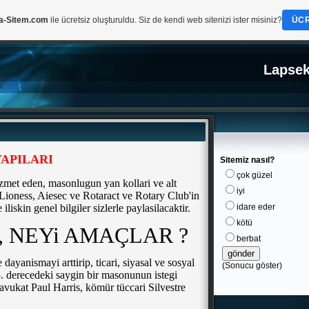
a-Sitem.com
ile ücretsiz oluşturuldu. Siz de kendi web sitenizi ister misiniz?
ÜCR
Lapsek
APILARI
Sitemiz nasıl?
çok güzel
izmet eden, masonlugun yan kollari ve alt
iyi
 Lioness, Aiesec ve Rotaract ve Rotary Club'in
e iliskin genel bilgiler sizlerle paylasilacaktir.
idare eder
kötü
, NEYi AMAÇLAR ?
berbat
dayanismayi arttirip, ticari, siyasal ve sosyal
(
Sonucu göster
)
 33. derecedeki saygin bir masonunun istegi
ukat Paul Harris, kömür tüccari Silvestre