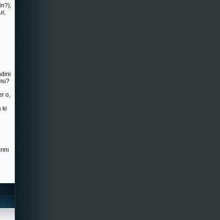
in?),
ur,
ndini
 mu?
er o,
 ki
rını