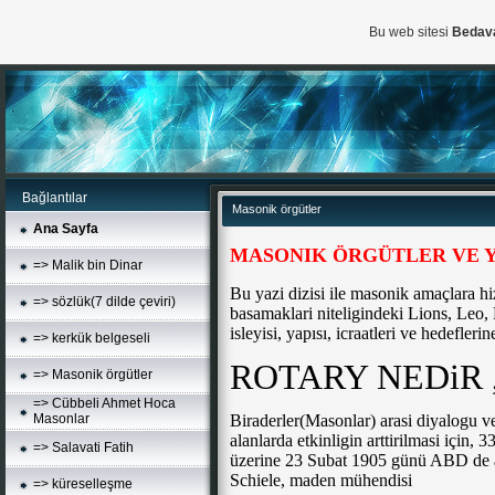
Bu web sitesi
Bedav
Bağlantılar
Masonik örgütler
Ana Sayfa
MASONIK ÖRGÜTLER VE Y
=> Malik bin Dinar
Bu yazi dizisi ile masonik amaçlara h
=> sözlük(7 dilde çeviri)
basamaklari niteligindeki Lions, Leo,
isleyisi, yapısı, icraatleri ve hedeflerin
=> kerkük belgeseli
ROTARY NEDiR 
=> Masonik örgütler
=> Cübbeli Ahmet Hoca
Biraderler(Masonlar) arasi diyalogu ve 
Masonlar
alanlarda etkinligin arttirilmasi için,
=> Salavati Fatih
üzerine 23 Subat 1905 günü ABD de av
Schiele, maden mühendisi
=> küreselleşme