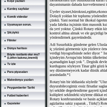
mesleklerden üye bulundurma karari ü
Köşe yazıları
dayanismanin dahada kuvvetlenmesi iç
Kardeş sayfalar
Üyeler siyaset,bürokrasi,egitim,ekonomi
Dolayli yoldan bir toplumu yönlendirmen
Komik videolar
çünkü. Yani normal bir ilkokul ögret
yada fabrika isçisinin tüm masonik ku
Uyumayan sorun.
da yeri yoktur. Çünkü Rotary etkin ki
Şiir,öykü
kontrol altina almak ve ele geçirdigi
yönlendirmek gayretindedir.
Filmler
Adi Susurlukla gündeme gelen Uluslar
Dünya haritası
iç yüzünü görmemiz için yüzlerce örne
verdigi biyografisinde neler diyor " Isra
Böyle rastlantı olur mu?
içindeyim Avrupa'nin bütün ülkelerin
(Lütfen bakınız,önemli)
açamadigim kapi yok ". Degisik devlet
Tv izle
kurdugunu söyleyen Tinar gibi gözü ka
sey düsünemeyecek kadar düsük ahlak 
Para piyasaları
arasindadir.*1
Makedonya yazıları
Rotary'nin bir iddiasida söyledir "Ulu
duyurabilecegimiz essiz firsatlar sagla
Peygamberler Tarihi
iyi sekilde degerlendirme gayreti için
kulüpleri seklindeki söyleme dikkat e
Futbol haberleri
Rotary konferansinda ve basin açikla
agizlarina sakiz yaparak , Türk(!) Rot
Gazeteler